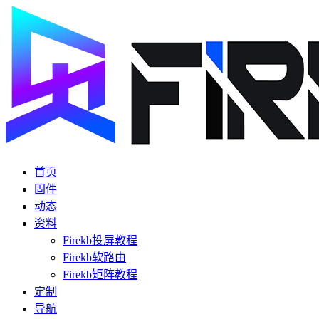
首页
固件
动态
资料
Firekb投屏教程
Firekb软路由
Firekb矩阵教程
定制
导航