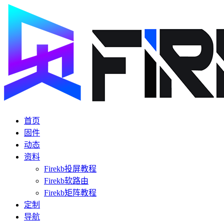
首页
固件
动态
资料
Firekb投屏教程
Firekb软路由
Firekb矩阵教程
定制
导航