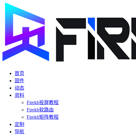
首页
固件
动态
资料
Firekb投屏教程
Firekb软路由
Firekb矩阵教程
定制
导航