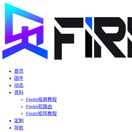
首页
固件
动态
资料
Firekb投屏教程
Firekb软路由
Firekb矩阵教程
定制
导航