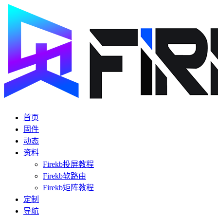
首页
固件
动态
资料
Firekb投屏教程
Firekb软路由
Firekb矩阵教程
定制
导航