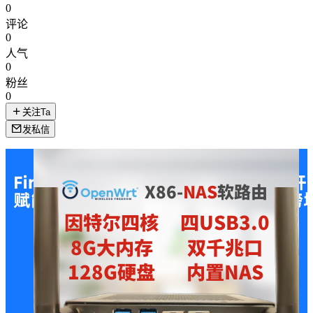
0
评论
0
人气
0
粉丝
0
关注Ta
发私信