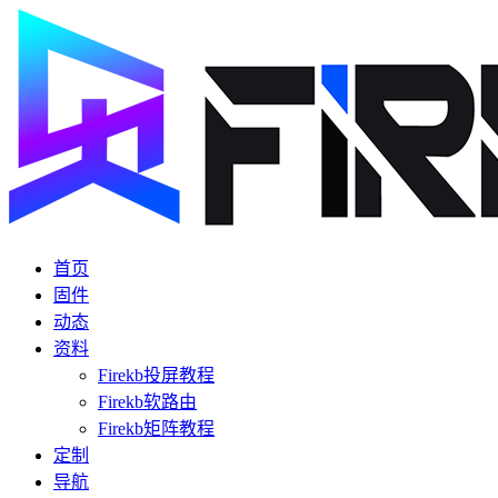
首页
固件
动态
资料
Firekb投屏教程
Firekb软路由
Firekb矩阵教程
定制
导航