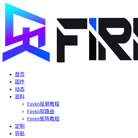
首页
固件
动态
资料
Firekb投屏教程
Firekb软路由
Firekb矩阵教程
定制
导航