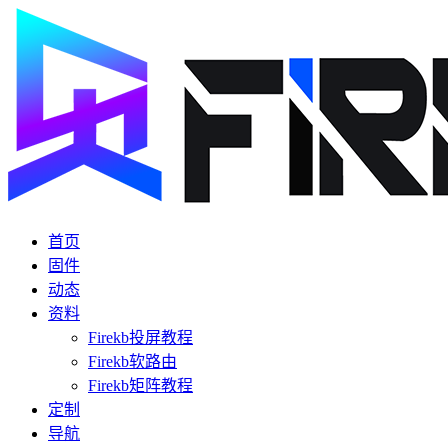
首页
固件
动态
资料
Firekb投屏教程
Firekb软路由
Firekb矩阵教程
定制
导航