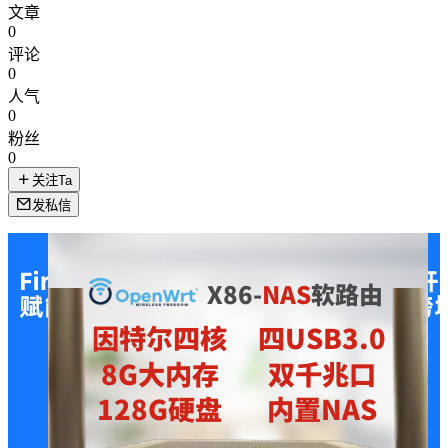
文章
0
评论
0
人气
0
粉丝
0
关注Ta
发私信