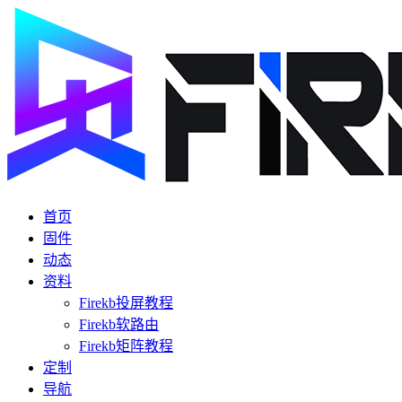
首页
固件
动态
资料
Firekb投屏教程
Firekb软路由
Firekb矩阵教程
定制
导航