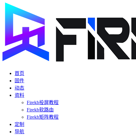
首页
固件
动态
资料
Firekb投屏教程
Firekb软路由
Firekb矩阵教程
定制
导航