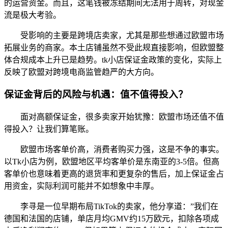
的运营资金。而且，这笔钱被冻结期间无法用于周转，对现金
流是极大考验。
受影响的主要是跨境店卖家，尤其是那些想通过欧盟市场
拓展业务的商家。本土店铺虽然不受此规直接影响，但欧盟整
体合规成本上升已是趋势。tk小店保证金政策的变化，实际上
反映了欧盟对跨境电商监管趋严的大方向。
保证金背后的风险与机遇：值不值得投入？
面对高额保证金，很多卖家开始犹豫：欧盟市场还值不值
得投入？让我们算笔账。
欧盟市场客单价高，消费者购买力强，这是不争的事实。
以Tk小店为例，欧盟地区平均客单价是东南亚的3-5倍。但高
客单价也意味着更高的退货率和更复杂的售后，加上保证金占
用资金，实际利润可能并不如想象中丰厚。
李寻是一位早期布局TikTok的卖家，他分享道：”我们在
德国和法国的店铺，单店月均GMV约15万欧元，扣除各项成