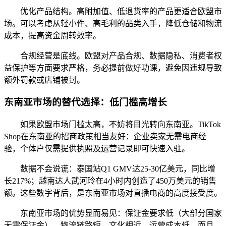
优化产品结构。高附加值、低退货率的产品更适合欧盟市
场。可以考虑从轻小件、高毛利的品类入手，降低仓储和物流
成本，提高资金周转效率。
合规经营是底线。欧盟对产品合规、数据隐私、消费者权
益保护等方面要求严格，务必提前做好功课，避免因违规导致
额外罚款或店铺被封。
东南亚市场的替代选择：低门槛高增长
如果欧盟市场门槛太高，不妨将目光转向东南亚。TikTok
Shop在东南亚的招商政策相当友好：企业卖家无需电商经
验，个体户仅需提供执照及运营记录即可快速入驻。
数据不会说谎：泰国站Q1 GMV达25-30亿美元，同比增
长217%；越南达人武河玲在4小时内创造了450万美元的销售
额。这些数字背后，是东南亚市场对直播电商的高度接受度。
东南亚市场的优势显而易见：保证金要求低（大部分国家
无需保证金）、物流链路短、文化相近、运营成本低。而且，