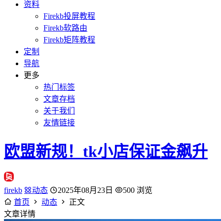
资料
Firekb投屏教程
Firekb软路由
Firekb矩阵教程
定制
导航
更多
热门标签
文章存档
关于我们
友情链接
欧盟新规！tk小店保证金飙升
firekb
动态
2025年08月23日
500 浏览
首页
动态
正文
文章详情