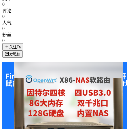
0
评论
0
人气
0
粉丝
0
关注Ta
发私信