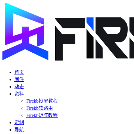
首页
固件
动态
资料
Firekb投屏教程
Firekb软路由
Firekb矩阵教程
定制
导航