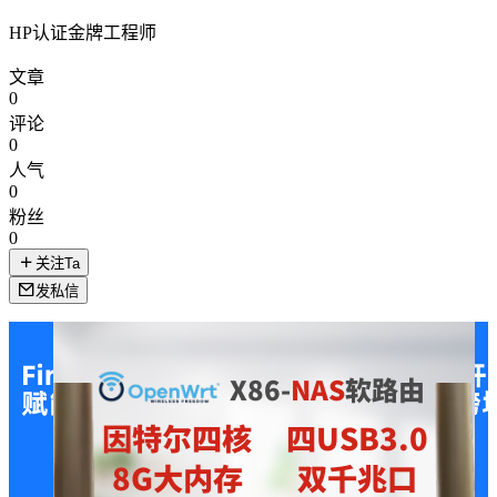
HP认证金牌工程师
文章
0
评论
0
人气
0
粉丝
0
关注Ta
发私信