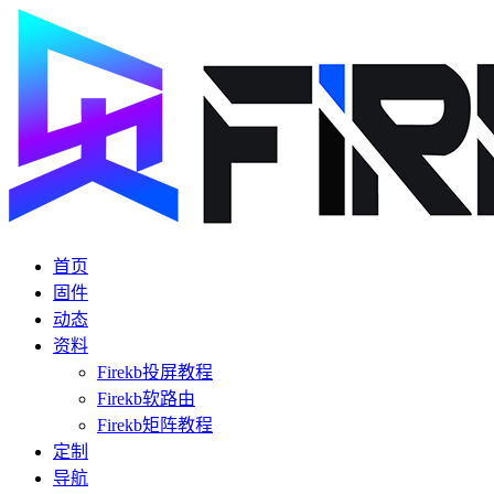
首页
固件
动态
资料
Firekb投屏教程
Firekb软路由
Firekb矩阵教程
定制
导航