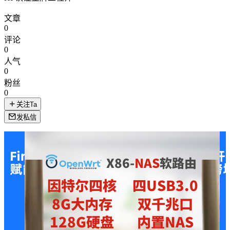
文章
0
评论
0
人气
0
粉丝
0
关注Ta
发私信