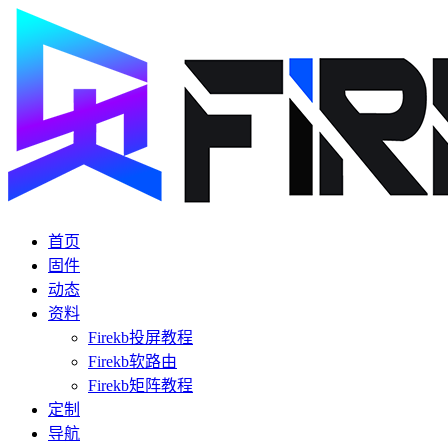
首页
固件
动态
资料
Firekb投屏教程
Firekb软路由
Firekb矩阵教程
定制
导航