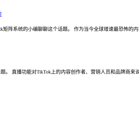
核裂变 ,tk矩阵系统的小编聊聊这个话题。 作为当今全球增速最恐怖的
聊这个话题。 直播功能对TikTok上的内容创作者、营销人员和品牌商来