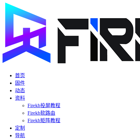
首页
固件
动态
资料
Firekb投屏教程
Firekb软路由
Firekb矩阵教程
定制
导航