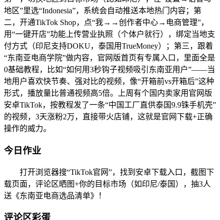
地区”里选“Indonesia”，系统会自动推送本地热门内容；第
二，开通TikTok Shop，点“我→→创作者中心→电商管理”，
用“一键开店”功能上传营业执照（个体户就行），绑定当地支
付方式（印尼支持DOKU，泰国用TrueMoney）；第三，跟着
“东南亚电商学院”做内容，官网版首页有专属入口，里面全是
0基础教程，比如“如何用3秒钩子视频吸引东南亚用户”——当
地用户喜欢快节奏、强对比的视频，像“开箱前vs开箱后”这种
形式，播放量比普通视频高5倍。上周有个国内卖家用官网版
安卓TikTok，按教程发了一条“中国工厂直供泰国9.9铢手机壳”
的视频，3天涨粉2万，直接带火店铺，这就是官网下载+正确
操作的威力。
今日作业
打开浏览器搜“TikTok官网”，找到安卓下载入口，截图下
载页面，评论区晒图+你的目标市场（如印尼/泰国），抽3人
送《东南亚电商选品清单》！
评论区彩蛋