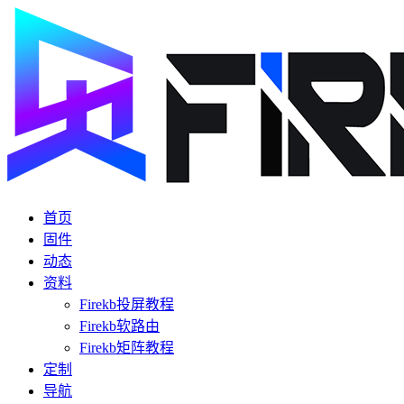
首页
固件
动态
资料
Firekb投屏教程
Firekb软路由
Firekb矩阵教程
定制
导航