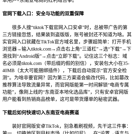
卓用户+东南亚电商的红利组合拳。
官网下载入口：安全与功能的双重保障
很多人搜“tiktok下载官网入口安卓”时，总被带广告的第
三方链接忽悠，结果装到盗版版，账号被封还不知道为啥。其
实官网入口就藏在TikTok官方域名里，步骤超简单：打开手机
浏览器→输入tiktok.com→点击右上角“三道杠”→选“下载”→下
滑找到“Android版”→点击“立即下载”。记住这三个标志：域
名必须是tiktok.com（带后缀的假的别信），安装包大小在35-
40MB（太大可能捆绑插件），下载后自动提示“官方安全检
测”。为啥非要官网？因为第三方渠道会偷改代码，比如篡改
推荐算法导致流量异常，而官网版能第一时间解锁“电商专属
功能”，像刚上线的“东南亚本地化选品库”，只有安卓官网版
用户能看到热销商品榜单，这可是带货爆单的秘密武器。
下载后如何快速切入东南亚电商赛道
装好官网版安卓TikTok，别急着刷视频，先干这三件事：
第一，切换地区到目标市场（比如印尼），在“设置→语言与