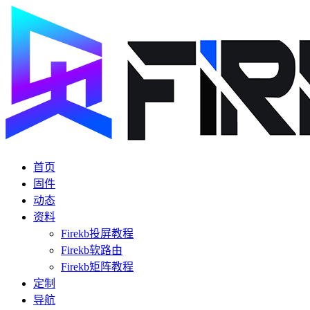
首页
固件
动态
资料
Firekb投屏教程
Firekb软路由
Firekb矩阵教程
定制
导航