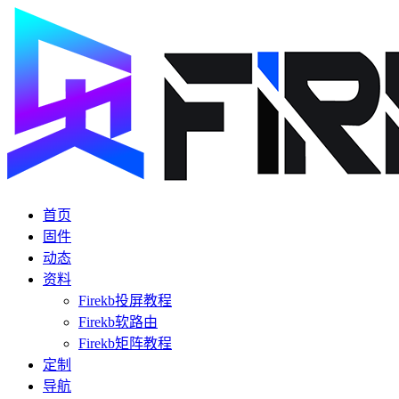
首页
固件
动态
资料
Firekb投屏教程
Firekb软路由
Firekb矩阵教程
定制
导航