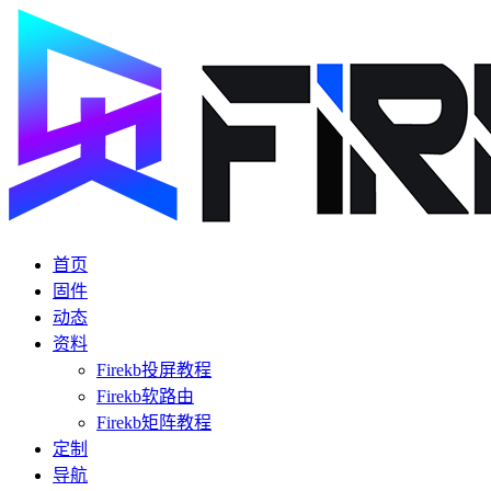
首页
固件
动态
资料
Firekb投屏教程
Firekb软路由
Firekb矩阵教程
定制
导航