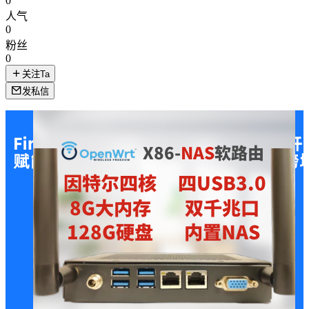
0
人气
0
粉丝
0
关注Ta
发私信