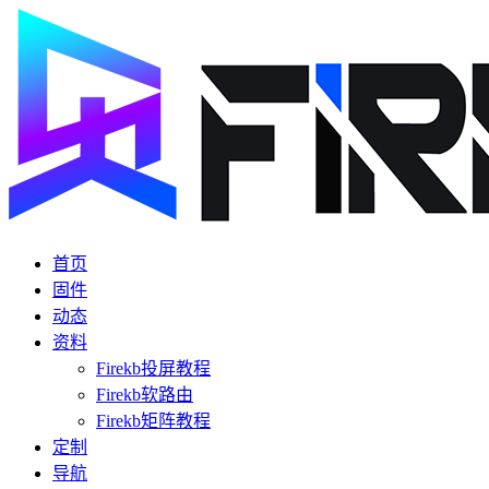
首页
固件
动态
资料
Firekb投屏教程
Firekb软路由
Firekb矩阵教程
定制
导航