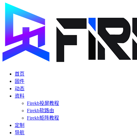
首页
固件
动态
资料
Firekb投屏教程
Firekb软路由
Firekb矩阵教程
定制
导航