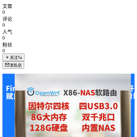
文章
0
评论
0
人气
0
粉丝
0
关注Ta
发私信