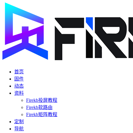
首页
固件
动态
资料
Firekb投屏教程
Firekb软路由
Firekb矩阵教程
定制
导航