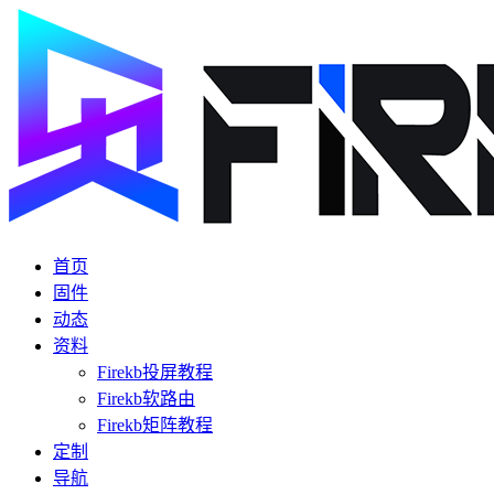
首页
固件
动态
资料
Firekb投屏教程
Firekb软路由
Firekb矩阵教程
定制
导航