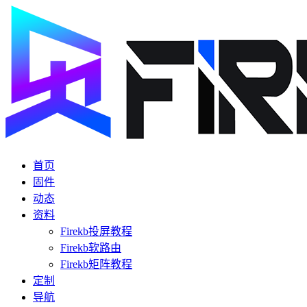
首页
固件
动态
资料
Firekb投屏教程
Firekb软路由
Firekb矩阵教程
定制
导航