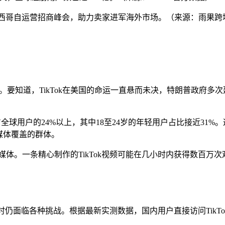
托管及墨西哥自运营招商峰会，助力卖家进军海外市场。（来源：雨果跨
少人。要知道，TikTok在美国的命运一直悬而未决，特朗普政府
户，占全球用户的24%以上，其中18至24岁的年轻用户占比接近3
统媒体覆盖的群体。
传统媒体。一条精心制作的TikTok视频可能在几小时内获得数百
k官网时仍面临各种挑战。根据最新实测数据，国内用户直接访问Ti