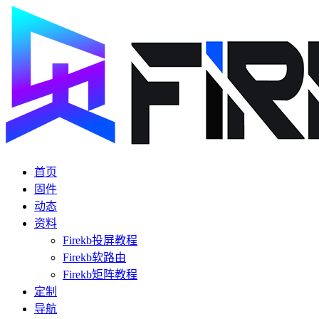
首页
固件
动态
资料
Firekb投屏教程
Firekb软路由
Firekb矩阵教程
定制
导航