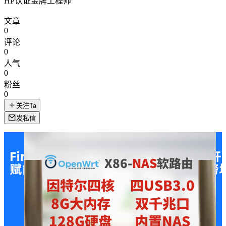
HP认证金牌工程师
文章
0
评论
0
人气
0
粉丝
0
关注Ta
发私信