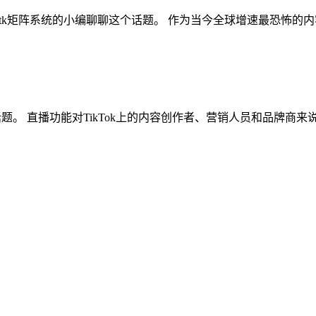
核裂变 ,tk矩阵系统的小编聊聊这个话题。 作为当今全球增速最恐怖的
聊这个话题。 直播功能对TikTok上的内容创作者、营销人员和品牌商来