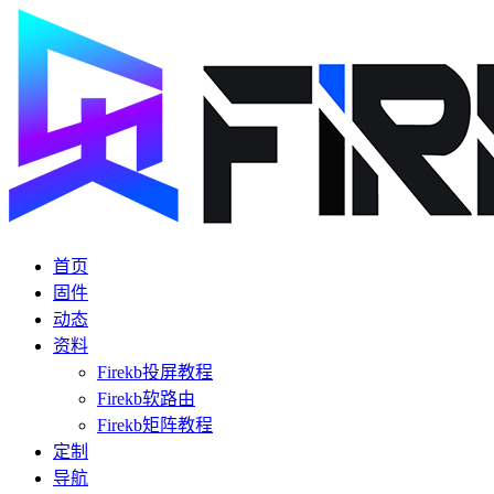
首页
固件
动态
资料
Firekb投屏教程
Firekb软路由
Firekb矩阵教程
定制
导航