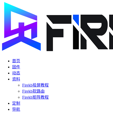
首页
固件
动态
资料
Firekb投屏教程
Firekb软路由
Firekb矩阵教程
定制
导航