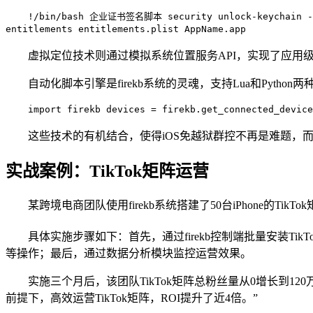
!/bin/bash 企业证书签名脚本 security unlock-keychain -p "
entitlements entitlements.plist AppName.app
虚拟定位技术则通过模拟系统位置服务API，实现了应用级
自动化脚本引擎是firekb系统的灵魂，支持Lua和Pyt
import firekb devices = firekb.get_connected_dev
这些技术的有机结合，使得iOS免越狱群控不再是难题，
实战案例：TikTok矩阵运营
某跨境电商团队使用firekb系统搭建了50台iPhone的T
具体实施步骤如下：首先，通过firekb控制端批量安装
等操作；最后，通过数据分析模块监控运营效果。
实施三个月后，该团队TikTok矩阵总粉丝量从0增长到12
前提下，高效运营TikTok矩阵，ROI提升了近4倍。”