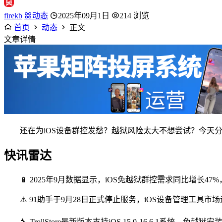
firekb
动态
2025年09月1日
214 浏览
首页
动态
正文
文章详情
还在为iOS设备群控发愁？越狱风险太大不想尝试？今天分
快讯雷达
📱 2025年9月数据显示，iOS免越狱群控需求同比增长
⚠️ 91助手于9月28日正式停止服务，iOS设备管理工具
🔧 TrollStore最新版本支持iOS 15.0-16.6.1系