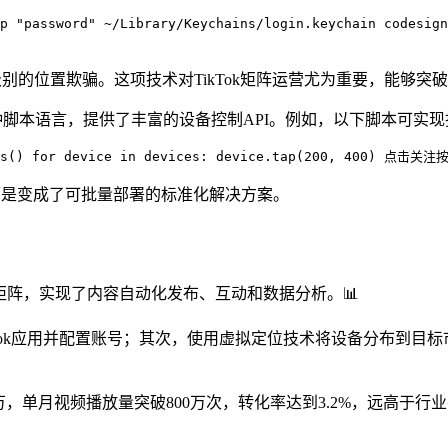
password" ~/Library/Keychains/login.keychain codesign 
别的位置欺骗。这项技术对TikTok矩阵运营尤为重要，能够突
hon两种脚本语言，提供了丰富的设备控制API。例如，以下脚本可实
ices() for device in devices: device.tap(200, 400) 点击
而是变成了可批量部署的标准化解决方案。
ikTok矩阵，实现了内容自动化发布、互动和数据分析。📊
TikTok应用并配置账号；其次，使用虚拟定位技术将设备分布到
0万，单月视频播放量突破800万次，转化率达到3.2%，远高于行业