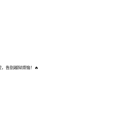
控，告别越狱烦恼！🔥