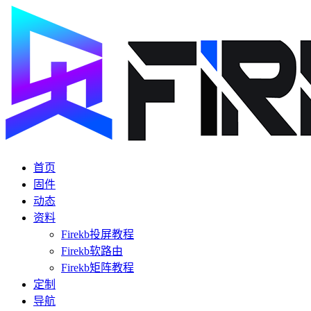
首页
固件
动态
资料
Firekb投屏教程
Firekb软路由
Firekb矩阵教程
定制
导航