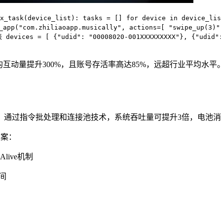
rix_task(device_list): tasks = [] for device in device_
_app("com.zhiliaoapp.musically", actions=[ "swipe_up
表 devices = [ {"udid": "00008020-001XXXXXXXXX"}, {"udi
日均互动量提升300%，且账号存活率高达85%，远超行业平均水平
通过指令批处理和连接池技术，系统吞吐量可提升3倍，电池消耗
方案：
live机制
间