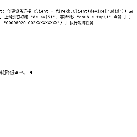
list: 创建设备连接 client = firekb.Client(device["udid"]) 启
(3)", 上滑浏览视频 "delay(5)", 等待5秒 "double_tap()" 点赞 ] )
d": "00008020-002XXXXXXXXX"} ] 执行矩阵任务
。
降低40%。🔋