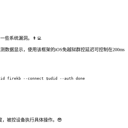
系统漏洞。👨‍💻
令传递。实测数据显示，使用该框架的iOS免越狱群控延迟可控制在200ms
d firekb --connect $udid --auth done
，被控设备执行具体操作。😎