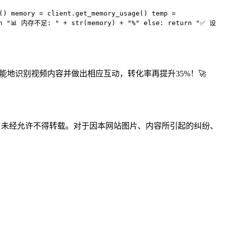
) memory = client.get_memory_usage() temp =
rn "📊 内存不足: " + str(memory) + "%" else: return "✅ 设
更智能地识别视频内容并做出相应互动，转化率再提升35%！🚀
所有，未经允许不得转载。对于因本网站图片、内容所引起的纠纷、