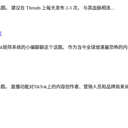
。 建议在 Threads 上每天发布 2-3 次。 与其血脉相连…
核裂变 ,tk矩阵系统的小编聊聊这个话题。 作为当今全球增速最恐怖的
聊这个话题。 直播功能对TikTok上的内容创作者、营销人员和品牌商来