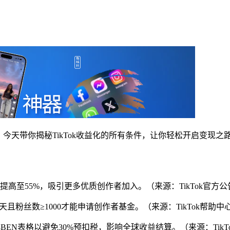
？今天带你揭秘TikTok收益化的所有条件，让你轻松开启变现之
成比例提高至55%，吸引更多优质创作者加入。（来源：TikTok官方
0天且粉丝数≥1000才能申请创作者基金。（来源：TikTok帮助中
EN表格以避免30%预扣税，影响全球收益结算。（来源：TikTok Crea