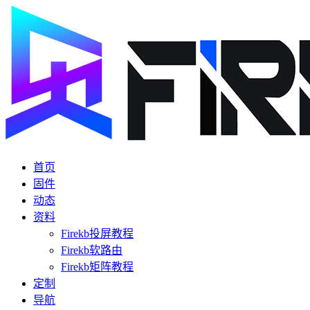
首页
固件
动态
资料
Firekb投屏教程
Firekb软路由
Firekb矩阵教程
定制
导航