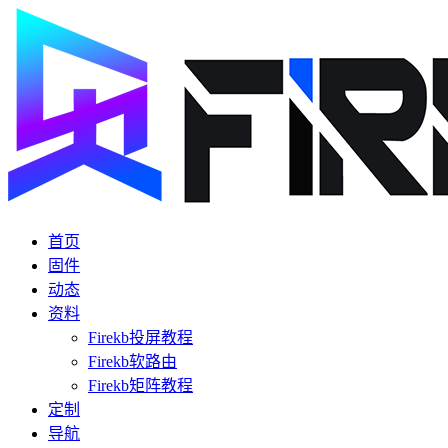
首页
固件
动态
资料
Firekb投屏教程
Firekb软路由
Firekb矩阵教程
定制
导航