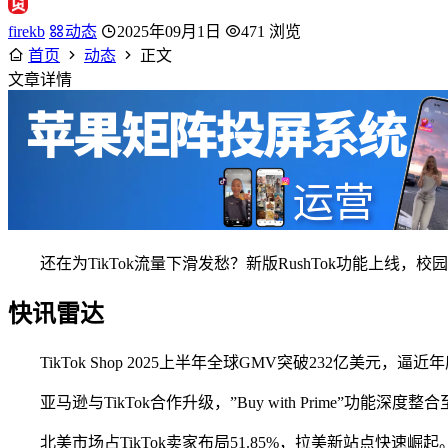
firekb
动态
2025年09月1日
471 浏览
首页
动态
正文
文章详情
还在为TikTok流量下滑发愁？新版RushTok功能上线，
快讯雷达
TikTok Shop 2025上半年全球GMV突破232亿美元，
亚马逊与TikTok合作升级，”Buy with Prime”功能深
北美市场占TikTok卖家布局51.85%，拉美新站点快速崛起。（来