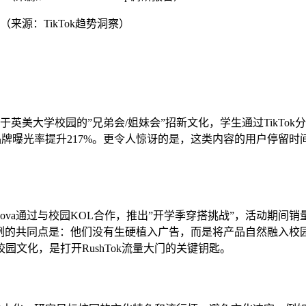
（来源：TikTok趋势洞察）
现象源于英美大学校园的”兄弟会/姐妹会”招新文化，学生通过Tik
品牌曝光率提升217%。更令人惊讶的是，这类内容的用户停留时间
nNova通过与校园KOL合作，推出”开学季穿搭挑战”，活动期间销量提
些成功案例的共同点是：他们没有生硬植入广告，而是将产品自然融入
文化，是打开RushTok流量大门的关键钥匙。