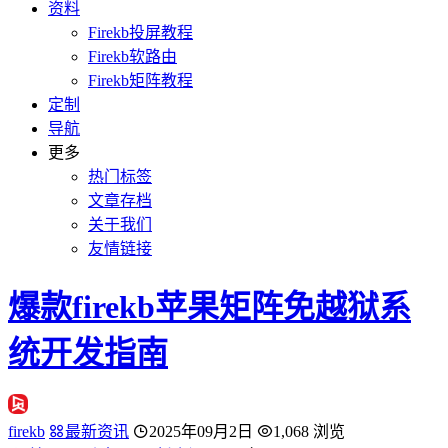
资料
Firekb投屏教程
Firekb软路由
Firekb矩阵教程
定制
导航
更多
热门标签
文章存档
关于我们
友情链接
爆款firekb苹果矩阵免越狱系
统开发指南
firekb
最新资讯
2025年09月2日
1,068 浏览