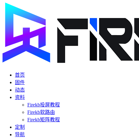
首页
固件
动态
资料
Firekb投屏教程
Firekb软路由
Firekb矩阵教程
定制
导航