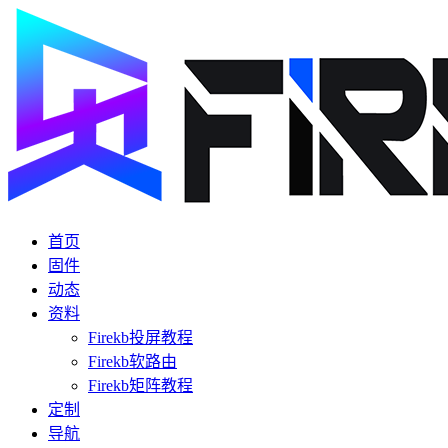
首页
固件
动态
资料
Firekb投屏教程
Firekb软路由
Firekb矩阵教程
定制
导航