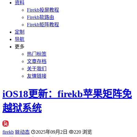
资料
Firekb投屏教程
Firekb软路由
Firekb矩阵教程
定制
导航
更多
热门标签
文章存档
关于我们
友情链接
iOS18更新：firekb苹果矩阵免
越狱系统
firekb
动态
2025年09月2日
220 浏览