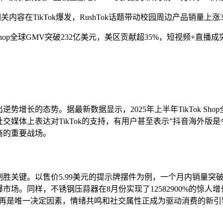
关内容在TikTok爆发，RushTok话题带动校园周边产品销量上
Tok Shop全球GMV突破232亿美元，美区贡献超35%，短视频+直播成
势增长的态势。据最新数据显示，2025年上半年TikTok Sh
在社交媒体上表达对TikTok的支持，有用户甚至表示”抖音海外
商的重要战场。
制胜关键。以售价5.99美元的提示牌摆件为例，一个月内销量突
爆市场。同样，不锈钢压蒜器在8月份实现了12582900%的惊
已不再是唯一决定因素，情绪共鸣和社交属性正成为驱动消费的新引