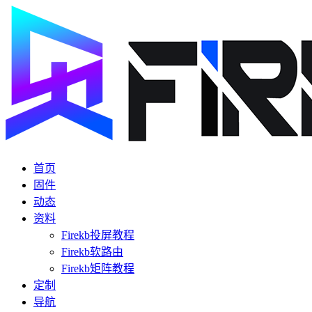
首页
固件
动态
资料
Firekb投屏教程
Firekb软路由
Firekb矩阵教程
定制
导航