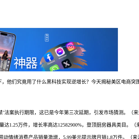
阴影下，他们究竟用了什么黑科技实现逆增长？今天揭秘美区电商突
’不卖就禁’法案执行期限，这已是今年第三次延期，引发市场猜测。（
.25万件，增长率高达12582900%，登顶厨房器具类目。（来源：T
破亿，带动情绪消费产品销量激增，5.99美元提示牌月销1.8万件。（来源