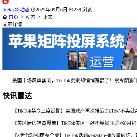
firekb
动态
2025年09月6日
238 浏览
首页
动态
正文
文章详情
美国市场风声鹤唳，TikTok卖家却悄悄赚翻了！禁令
快讯雷达
【TikTok禁令三度延期】美国政府再次推迟TikTok
【美区厨房神器爆单】TikTok美区一款不锈钢压蒜器8月销量达1
【Z世代凝视席卷全美】TikTok话题genzstare播放量