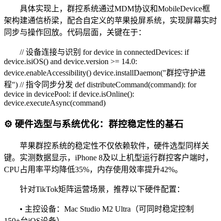
具体实现上，群控系统通过MDM协议和MobileDevice框
架构建通信桥梁，配合自定义的苹果投屏系统，实现屏幕实时
同步与操作回放。代码层面，关键在于：
// 设备连接与识别 for device in connectedDevices: if
device.isiOS() and device.version >= 14.0:
device.enableAccessibility() device.installDaemon("群控守护进
程") // 指令同步分发 def distributeCommand(command): for
device in devicePool: if device.isOnline():
device.executeAsync(command)
⚙️ 硬件选型与系统优化：群控稳定性的基石
苹果群控系统的稳定性不仅依赖软件，硬件选型同样关
键。实测数据显示，iPhone 8及以上机型运行群控客户端时，
CPU占用率平均降低35%，内存使用效率提升42%。
针对TikTok矩阵运营场景，推荐以下硬件配置：
• 主控设备：Mac Studio M2 Ultra（可同时稳定控制
150+台iOS设备）