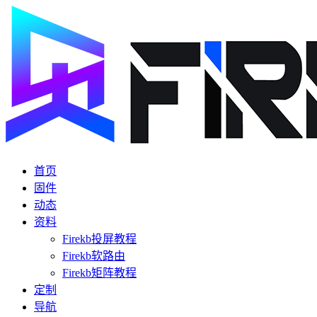
首页
固件
动态
资料
Firekb投屏教程
Firekb软路由
Firekb矩阵教程
定制
导航