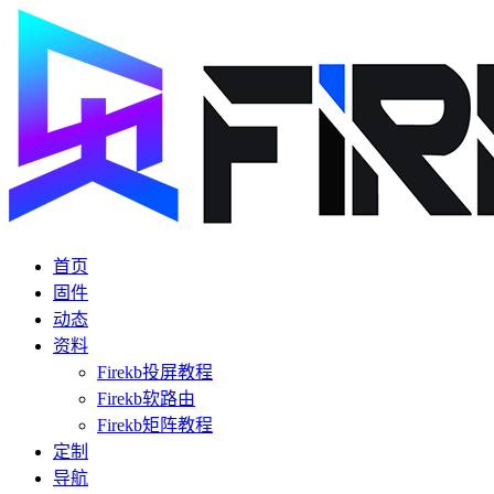
首页
固件
动态
资料
Firekb投屏教程
Firekb软路由
Firekb矩阵教程
定制
导航