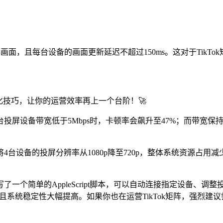
画面，且每台设备的画面更新延迟不超过150ms。这对于TikT
优化技巧，让你的运营效率再上一个台阶！🚀
屏设备带宽低于5Mbps时，卡顿率会飙升至47%；而带宽保持在
设备的投屏分辨率从1080p降至720p，整体系统资源占用减少3
一个简单的AppleScript脚本，可以自动连接指定设备、调
而且系统稳定性大幅提高。如果你也在运营TikTok矩阵，强烈建