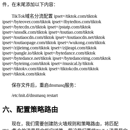
件，在末尾添加以下内容：
TikTok域名分流配置 ipset=/tiktok.com/tiktok
ipset=/byteover.com/tiktok ipset=/ibytedtos.com/tiktok
ipset=/bytecdn.cn/tiktok ipset=/pstatp.com/tiktok
ipset=/snssdk.com/tiktok ipset=/toutiao.com/tiktok
ipset=/toutiaocdn.com/tiktok ipset=/toutiaocdn.net/tiktok
ipset=/toutiaopage.com/tiktok ipset=/wukong.com/tiktok
ipset=/zijieimg.com/tiktok ipset=/zijieapi.com/tiktok
ipset=/pangle.io/tiktok ipset=/bytedance.com/tiktok
ipset=/bytedance.net/tiktok ipset=/bytedanceimg.com/tiktok
ipset=/byteimg.com/tiktok ipset=/musical.ly/tiktok
ipset=/tiktokv.com/tiktok ipset=/tiktokcdn.com/tiktok
ipset=/tiktok.com/tiktok
保存文件后，重启dnsmasq服务：
/etc/init.d/dnsmasq restart
六、配置策略路由
现在，我们需要创建防火墙规则和策略路由，将匹配