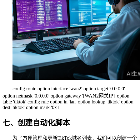
config route option interface 'wan2' option target '0.0.0.0'
option netmask '0.0.0.0' option gateway '[WAN2网关IP]' option
table 'tiktok' config rule option in 'lan' option lookup 'tiktok' option
dest 'tiktok' option mark '0x1'
七、创建自动化脚本
为了方便管理和更新TikTok域名列表，我们可以创建一个