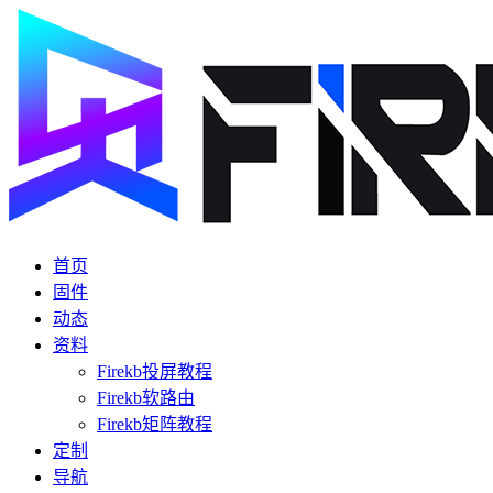
首页
固件
动态
资料
Firekb投屏教程
Firekb软路由
Firekb矩阵教程
定制
导航