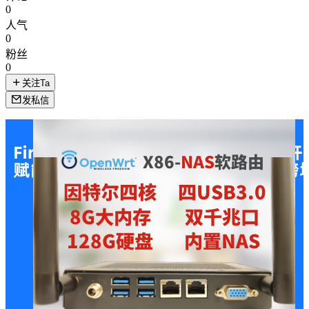
0
人气
0
粉丝
0
关注Ta
发私信