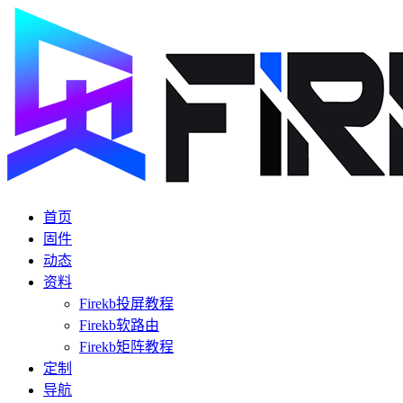
首页
固件
动态
资料
Firekb投屏教程
Firekb软路由
Firekb矩阵教程
定制
导航