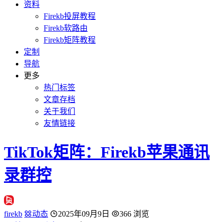
资料
Firekb投屏教程
Firekb软路由
Firekb矩阵教程
定制
导航
更多
热门标签
文章存档
关于我们
友情链接
TikTok矩阵：Firekb苹果通讯
录群控
firekb
动态
2025年09月9日
366 浏览