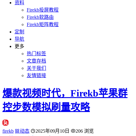
资料
Firekb投屏教程
Firekb软路由
Firekb矩阵教程
定制
导航
更多
热门标签
文章存档
关于我们
友情链接
爆款视频时代，Firekb苹果群
控步数模拟刷量攻略
firekb
动态
2025年09月10日
206 浏览