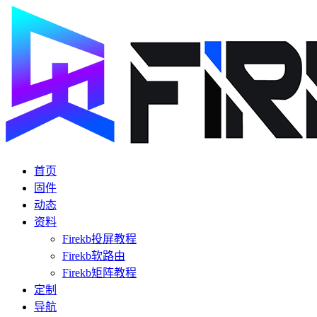
首页
固件
动态
资料
Firekb投屏教程
Firekb软路由
Firekb矩阵教程
定制
导航