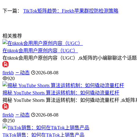
下一篇：
TikTok矩阵趋势：Firekb苹果群控防检测策略
相关推荐
在tiktok会用用户原创内容（UGC）
在tiktok会用用户原创内容（UGC）,tk矩阵的小编聊聊
firekb
动态
2026-08-08
920
揭秘 YouTube Shorts 算法运转机制：如何撬动流量杠杆
揭秘 YouTube Shorts 算法运转机制：如何撬动流量杠杆 ,t
firekb
动态
2026-08-08
250
TikTok销售：如何在TikTok上销售产品