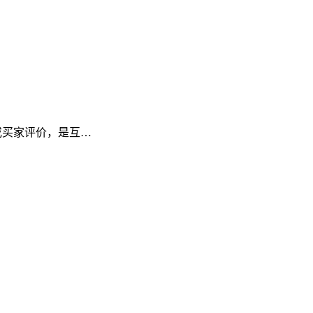
频或买家评价，是互…