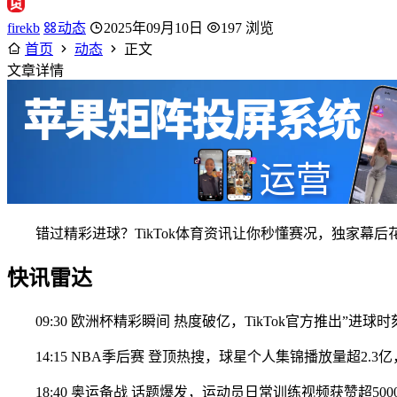
firekb
动态
2025年09月10日
197 浏览
首页
动态
正文
文章详情
错过精彩进球？TikTok体育资讯让你秒懂赛况，独家幕后
快讯雷达
09:30 欧洲杯精彩瞬间 热度破亿，TikTok官方推出”进
14:15 NBA季后赛 登顶热搜，球星个人集锦播放量超2.3
18:40 奥运备战 话题爆发，运动员日常训练视频获赞超50