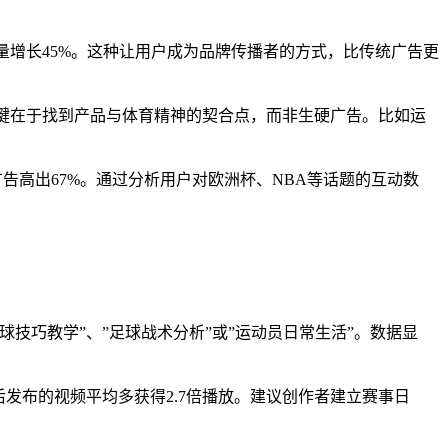
销量增长45%。这种让用户成为品牌传播者的方式，比传统广告更
%。关键在于找到产品与体育精神的契合点，而非生硬广告。比如运
广告高出67%。通过分析用户对欧洲杯、NBA等话题的互动数
技巧教学”、”足球战术分析”或”运动员日常生活”。数据显
后发布的视频平均多获得2.7倍播放。建议创作者建立赛事日