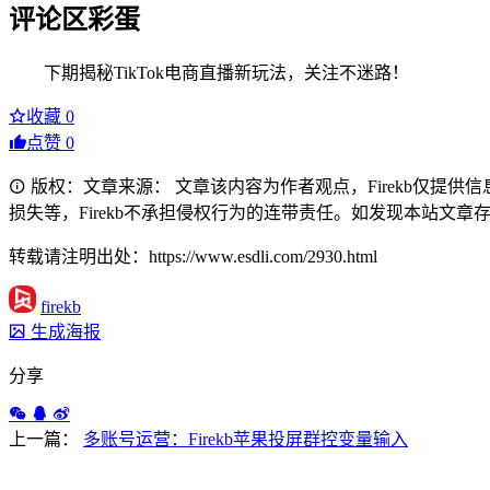
评论区彩蛋
下期揭秘TikTok电商直播新玩法，关注不迷路！
收藏
0
点赞
0
版权：文章来源： 文章该内容为作者观点，Firekb仅提
损失等，Firekb不承担侵权行为的连带责任。如发现本站文章存在版权
转载请注明出处：https://www.esdli.com/2930.html
firekb
生成海报
分享
上一篇：
多账号运营：Firekb苹果投屏群控变量输入