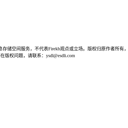
供信息存储空间服务，不代表Firekb观点或立场。版权归原作者
问题，请联系：ysdl@esdli.com