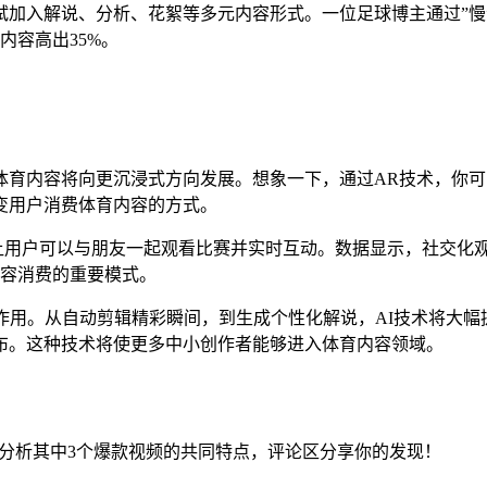
加入解说、分析、花絮等多元内容形式。一位足球博主通过”慢动
内容高出35%。
。
ok体育内容将向更沉浸式方向发展。想象一下，通过AR技术，你可以
变用户消费体育内容的方式。
能，让用户可以与朋友一起观看比赛并实时互动。数据显示，社交化
内容消费的重要模式。
用。从自动剪辑精彩瞬间，到生成个性化解说，AI技术将大幅提升
布。这种技术将使更多中小创作者能够进入体育内容领域。
题，分析其中3个爆款视频的共同特点，评论区分享你的发现！