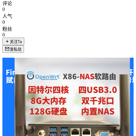
评论
0
人气
0
粉丝
0
关注Ta
发私信