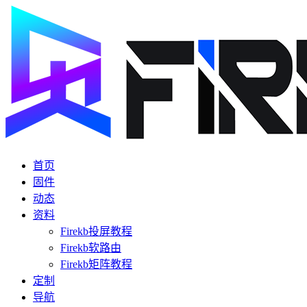
首页
固件
动态
资料
Firekb投屏教程
Firekb软路由
Firekb矩阵教程
定制
导航