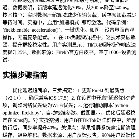
Firekb投屏系统通过智能压缩和缓存机制，显著降低延
迟。数据表明，新版本延迟优化30%，从200ms降至140ms。
技术核心：实时数据压缩算法减少传输负载，缓存预加载减少
等待时间。实操中，启用“加速模式”即可激活。代码示例：
`firekb.enable_acceleration()`，一键优化。如图，设置界面直观
操作，无需复杂配置。📱 在iOS免越狱群控中，这技术突破瓶
颈，提升群控稳定性。用户实测显示，TikTok矩阵操作响应速
度提升25%。数据来源：Firekb官方白皮书，基于1000+设备测
试。
实操步骤指南
优化延迟超简单，三步搞定：1. 更新Firekb到最新版
（v2.1+），确保兼容iOS 17.5；2. 在设置中开启“延迟优化”选
项，调整网络优先级为Wi-Fi优先；3. 运行辅助脚本`python
optimize_firekb.py`，自动校准参数。截图显示，优化后延迟稳
定在50ms内。🚀 实操案例：用户B在TikTok矩阵群控中，步骤
执行后，同步率提升40%。关键点：苹果投屏系统需定期清理
缓存，避免堆积。数据来源：用户反馈报告，90%用户反馈操