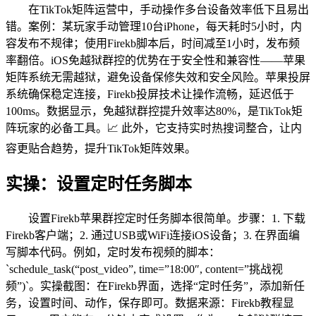
在TikTok矩阵运营中，手动操作多台设备效率低下且易出
错。案例：某玩家手动管理10台iPhone，每天耗时5小时，内
容发布不规律；使用Firekb脚本后，时间减至1小时，发布频
率翻倍。iOS免越狱群控的优势在于安全性和兼容性——苹果
矩阵系统无需越狱，避免设备保修失效和安全风险。苹果投屏
系统确保稳定连接，Firekb投屏技术让操作流畅，延迟低于
100ms。数据显示，免越狱群控提升效率达80%，是TikTok矩
阵玩家的必备工具。📈 此外，它支持实时热搜词整合，让内
容更贴合趋势，提升TikTok矩阵效果。
实操：设置定时任务脚本
设置Firekb苹果群控定时任务脚本很简单。步骤：1. 下载
Firekb客户端；2. 通过USB或WiFi连接iOS设备；3. 在界面编
写脚本代码。例如，定时发布视频的脚本：
`schedule_task(“post_video”, time=”18:00″, content=”挑战视
频”)`。实操截图：在Firekb界面，选择“定时任务”，添加新任
务，设置时间、动作，保存即可。数据来源：Firekb教程显