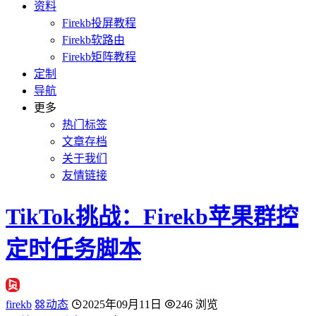
资料
Firekb投屏教程
Firekb软路由
Firekb矩阵教程
定制
导航
更多
热门标签
文章存档
关于我们
友情链接
TikTok挑战：Firekb苹果群控
定时任务脚本
firekb
动态
2025年09月11日
246 浏览