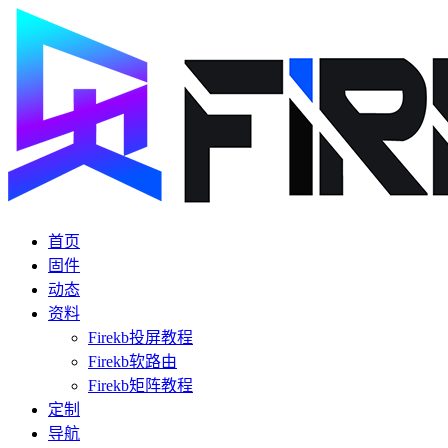
首页
固件
动态
资料
Firekb投屏教程
Firekb软路由
Firekb矩阵教程
定制
导航