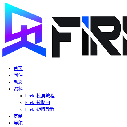
首页
固件
动态
资料
Firekb投屏教程
Firekb软路由
Firekb矩阵教程
定制
导航