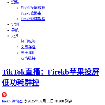
资料
Firekb投屏教程
Firekb软路由
Firekb矩阵教程
定制
导航
更多
热门标签
文章存档
关于我们
友情链接
TikTok直播：Firekb苹果投屏
低功耗群控
firekb
动态
2025年09月11日
288 浏览