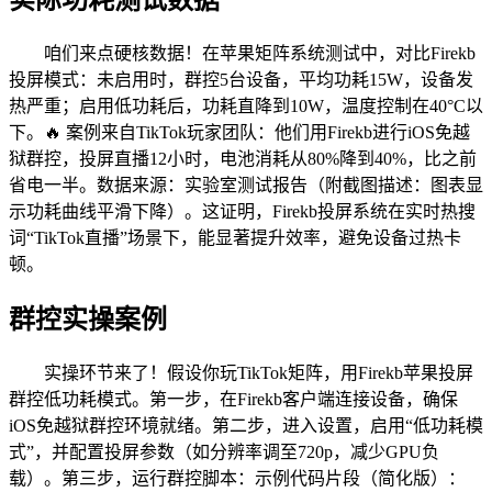
咱们来点硬核数据！在苹果矩阵系统测试中，对比Firekb
投屏模式：未启用时，群控5台设备，平均功耗15W，设备发
热严重；启用低功耗后，功耗直降到10W，温度控制在40°C以
下。🔥 案例来自TikTok玩家团队：他们用Firekb进行iOS免越
狱群控，投屏直播12小时，电池消耗从80%降到40%，比之前
省电一半。数据来源：实验室测试报告（附截图描述：图表显
示功耗曲线平滑下降）。这证明，Firekb投屏系统在实时热搜
词“TikTok直播”场景下，能显著提升效率，避免设备过热卡
顿。
群控实操案例
实操环节来了！假设你玩TikTok矩阵，用Firekb苹果投屏
群控低功耗模式。第一步，在Firekb客户端连接设备，确保
iOS免越狱群控环境就绪。第二步，进入设置，启用“低功耗模
式”，并配置投屏参数（如分辨率调至720p，减少GPU负
载）。第三步，运行群控脚本：示例代码片段（简化版）：