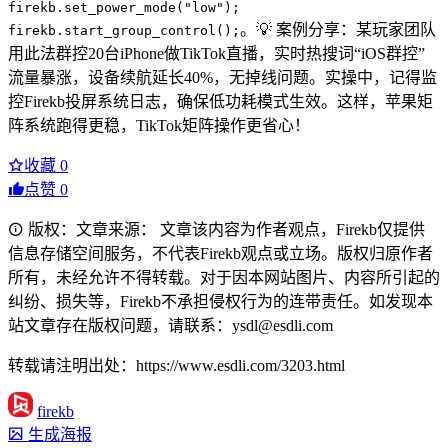
firekb.set_power_mode("low");
。💡 案例分享：某玩家团队
firekb.start_group_control();
用此法群控20台iPhone做TikTok直播，实时热搜词“iOS群控”
流量暴涨，设备续航延长40%，无掉线问题。实操中，记得监
控Firekb投屏系统日志，确保低功耗模式生效。这样，苹果矩
阵系统跑得更稳，TikTok矩阵操作更省心！
收藏
0
点赞
0
版权：文章来源： 文章该内容为作者观点，Firekb仅提供
信息存储空间服务，不代表Firekb观点或立场。版权归原作者
所有，未经允许不得转载。对于因本网站图片、内容所引起的
纠纷、损失等，Firekb不承担侵权行为的连带责任。如发现本
站文章存在版权问题，请联系：ysdl@esdli.com
转载请注明出处：https://www.esdli.com/3203.html
firekb
生成海报