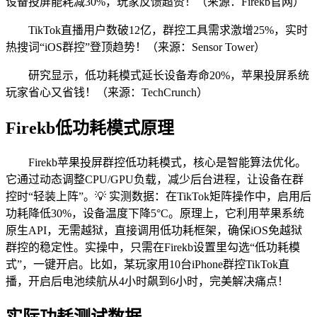
设备投屏能耗减30%，玩家反馈超赞！（来源：Firekb官网）
TikTok直播用户数破12亿，群控工具需求激增25%，实时
热搜词“iOS群控”登顶趋势！（来源：Sensor Tower）
研究显示，低功耗模式延长设备寿命20%，苹果投屏系统
玩家省心又省钱！（来源：TechCrunch）
Firekb低功耗模式原理
Firekb苹果投屏群控低功耗模式，核心是智能算法优化。
它通过动态调整CPU/GPU负载，减少后台进程，让设备在群
控时“轻装上阵”。💡 实测数据：在TikTok矩阵操作中，启用后
功耗降低30%，设备温度下降5°C。原理上，它利用苹果系统
原生API，无需越狱，直接调用低功耗框架，确保iOS免越狱
群控的稳定性。实操中，只需在Firekb设置里勾选“低功耗模
式”，一键开启。比如，某玩家用10台iPhone群控TikTok直
播，开启后电池续航从4小时飙到6小时，完美解决痛点！
实际功耗测试数据