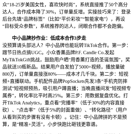
众“18-25岁美国女性，喜欢快时尚”，系统直接推了50个高分
达人，合作成本降了30%，订单量反增。实操技巧来了：登录
后台先填“品牌标签”（比如“平价彩妆”“智能家电”），再设
“目标受众参数”，系统推荐的达人，闭眼合作都不会跑偏。
中小品牌抄作业：低成本合作3步走
没预算请头部达人？中小品牌也能玩转TikTok合作。第一步：
蹭节日热点搞UGC。小众香薰品牌P.F. Candle Co.发起
MyTikTokGift挑战，鼓励用户晒“用香薰打造的圣诞氛围”，奖
品就送10瓶新品。结果用户自发拍了5000+视频，播放量破
800万，订单量直接涨80%——成本才几千块。第二步：短视
频+直播联动。手机配件品牌PopSockets先发3条“手机壳防摔
测试”短视频预热，吸引用户蹲直播；当晚直播间发“短视频专
属券”，转化率比平时高25%。第三步：用数据复盘优化。打
开TikTok Analytics，重点看“完播率”（低于30%的内容直接
砍）、“点击率”（低于5%的封面重做）、“转化路径”（用户
从看到买的步骤有没有卡顿）。记住：中小品牌拼的不是预
算，是“精准+灵活”，小步快跑比砸钱更靠谱。