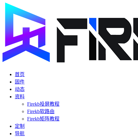
首页
固件
动态
资料
Firekb投屏教程
Firekb软路由
Firekb矩阵教程
定制
导航