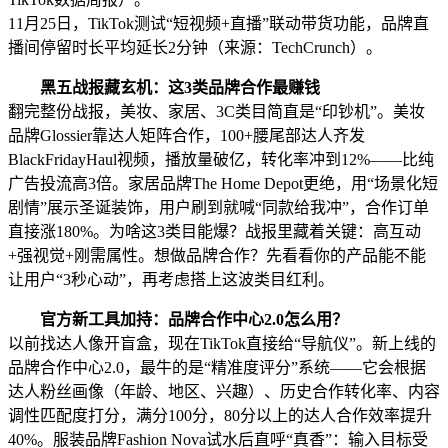
11月25日，TikTok测试“短视频+直播”联动带货功能，品牌直
播间停留时长平均延长2分钟（来源：TechCrunch）。
黑五战报藏玄机：这3类品牌合作最赚钱
翻完整份战报，美妆、家居、3C类目简直是“印钞机”。美妆
品牌Glossier靠达人矩阵合作，100+腰尾部达人齐发
BlackFridayHaul视频，播放量破亿，转化率冲到12%——比纯
广告投流高3倍。家居品牌The Home Depot更绝，用“场景化短
剧情”展示圣诞装饰，用户刷到就喊“同款给我冲”，合作订单
直接涨180%。为啥这3类目能爆？战报里藏着关键：高互动
+强视觉+刚需属性。想做品牌合作？先看看你的产品能不能
让用户“3秒心动”，再考虑搭上这波类目红利。
官方新工具加持：品牌合作中心2.0怎么用？
以前找达人像开盲盒，现在TikTok直接给“导航仪”。新上线的
品牌合作中心2.0，最牛的是“精准度评分”系统——它会根据
达人粉丝画像（年龄、地区、兴趣）、历史合作转化率、内容
调性匹配度打分，满分100分，80分以上的达人合作效率提升
40%。服装品牌Fashion Nova试水后直呼“真香”：输入目标受