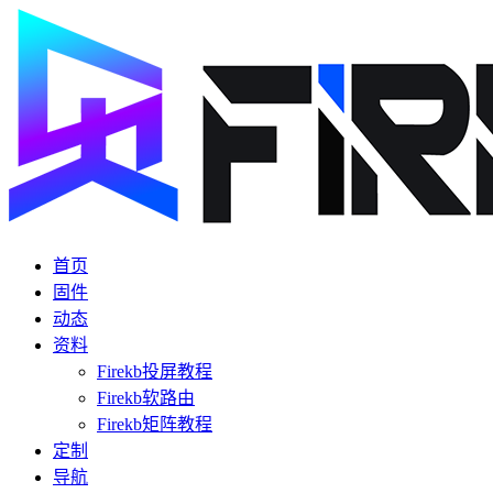
首页
固件
动态
资料
Firekb投屏教程
Firekb软路由
Firekb矩阵教程
定制
导航