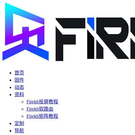
首页
固件
动态
资料
Firekb投屏教程
Firekb软路由
Firekb矩阵教程
定制
导航