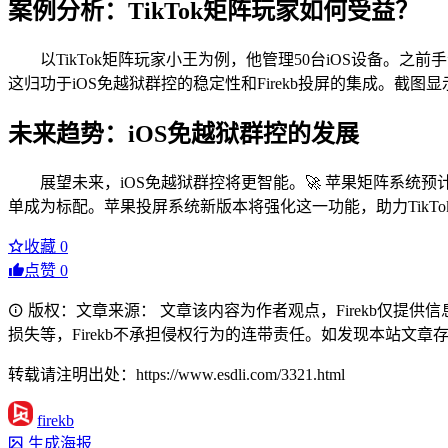
案例分析：TikTok矩阵玩家如何受益？
以TikTok矩阵玩家小王为例，他管理50台iOS设备。之
这归功于iOS免越狱群控的稳定性和Firekb投屏的集成。截
未来趋势：iOS免越狱群控的发展
展望未来，iOS免越狱群控将更智能。🚀 苹果矩阵系统预计支
单成为标配。苹果投屏系统新版本将强化这一功能，助力TikT
收藏
0
点赞
0
版权：文章来源： 文章该内容为作者观点，Firekb仅提
损失等，Firekb不承担侵权行为的连带责任。如发现本站文章存在版权
转载请注明出处：https://www.esdli.com/3321.html
firekb
生成海报