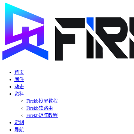
首页
固件
动态
资料
Firekb投屏教程
Firekb软路由
Firekb矩阵教程
定制
导航