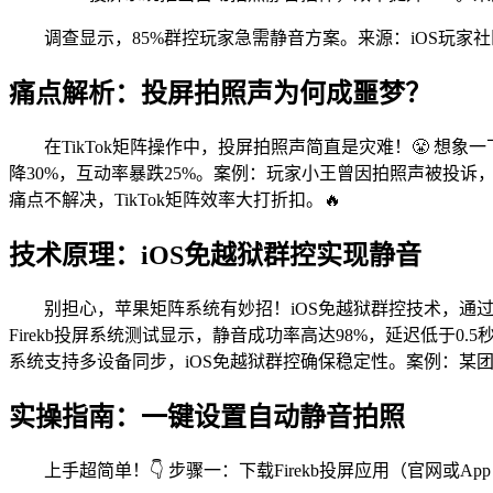
调查显示，85%群控玩家急需静音方案。来源：iOS玩家
痛点解析：投屏拍照声为何成噩梦？
在TikTok矩阵操作中，投屏拍照声简直是灾难！😤 想
降30%，互动率暴跌25%。案例：玩家小王曾因拍照声被投
痛点不解决，TikTok矩阵效率大打折扣。🔥
技术原理：iOS免越狱群控实现静音
别担心，苹果矩阵系统有妙招！iOS免越狱群控技术，通过
Firekb投屏系统测试显示，静音成功率高达98%，延迟低于0.5秒
系统支持多设备同步，iOS免越狱群控确保稳定性。案例：某团队用
实操指南：一键设置自动静音拍照
上手超简单！👇 步骤一：下载Firekb投屏应用（官网或App Store）