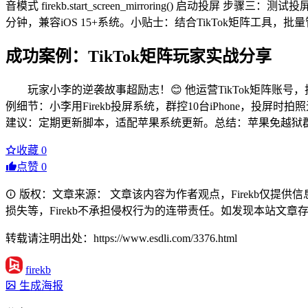
音模式 firekb.start_screen_mirroring() 
分钟，兼容iOS 15+系统。小贴士：结合TikTok矩阵工具，批
成功案例：TikTok矩阵玩家实战分享
玩家小李的逆袭故事超励志！😊 他运营TikTok矩阵
例细节：小李用Firekb投屏系统，群控10台iPhone，投屏
建议：定期更新脚本，适配苹果系统更新。总结：苹果免越狱群控+
收藏
0
点赞
0
版权：文章来源： 文章该内容为作者观点，Firekb仅提
损失等，Firekb不承担侵权行为的连带责任。如发现本站文章存在版权
转载请注明出处：https://www.esdli.com/3376.html
firekb
生成海报