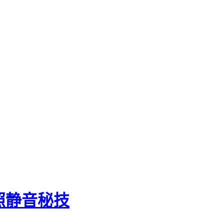
拍照静音秘技