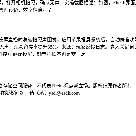
启动投屏 步骤三：测试投屏，打开相机拍照，确认无声。实操截图描述：如图，F
量管理设备，效率翻倍。💡
账号，投屏直播时总被拍照声困扰。应用苹果投屏系统后，自动静音功
时拍照无声，观众留存率提升35%。来源：玩家反馈日志。嵌入关键词：
Firekb投屏，静音拍照不再是梦！🎉
供信息存储空间服务，不代表Firekb观点或立场。版权归原作者
问题，请联系：ysdl@esdli.com