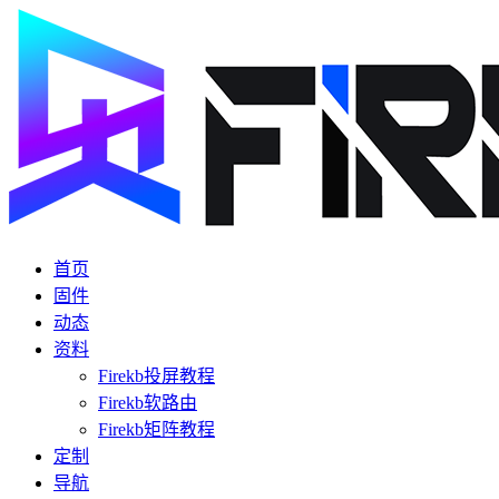
首页
固件
动态
资料
Firekb投屏教程
Firekb软路由
Firekb矩阵教程
定制
导航