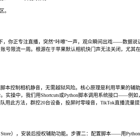
社区。
象一下，你正专注直播，突然“咔嚓”一声，观众瞬间出戏——数据说
诉，账号限流一周。根源在于苹果默认相机快门声无法关闭，尤其
脚本控制相机静音，无需越狱风险。核心原理是利用苹果的辅助功能
。实操中，我们用Shortcuts或Python脚本调用系统接口——例如
此方法，群控20台设备，投屏时零噪音，TikTok直播流量提升
，安装后授权辅助功能。步骤二：配置脚本——用Python示例：python import