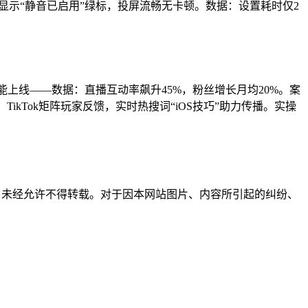
irekb界面显示“静音已启用”绿标，投屏流畅无卡顿。数据：设置耗时仅2
能上线——数据：直播互动率飙升45%，粉丝增长月均20%。案
TikTok矩阵玩家反馈，实时热搜词“iOS技巧”助力传播。实操
所有，未经允许不得转载。对于因本网站图片、内容所引起的纠纷、