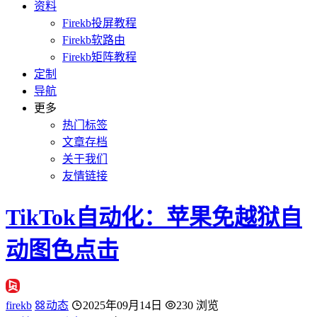
资料
Firekb投屏教程
Firekb软路由
Firekb矩阵教程
定制
导航
更多
热门标签
文章存档
关于我们
友情链接
TikTok自动化：苹果免越狱自
动图色点击
firekb
动态
2025年09月14日
230 浏览