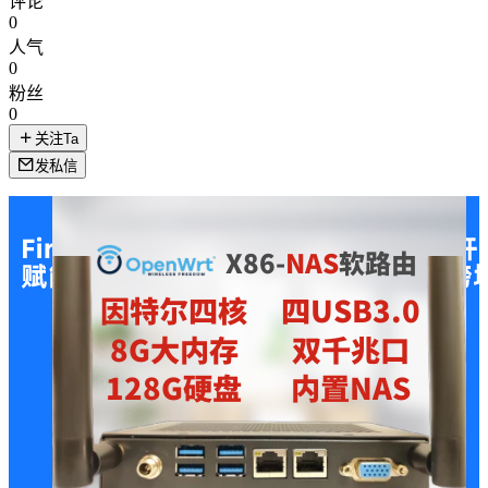
评论
0
人气
0
粉丝
0
关注Ta
发私信