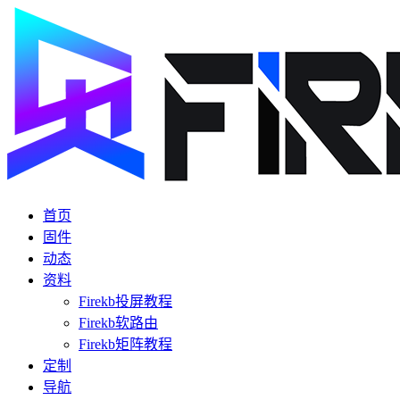
首页
固件
动态
资料
Firekb投屏教程
Firekb软路由
Firekb矩阵教程
定制
导航