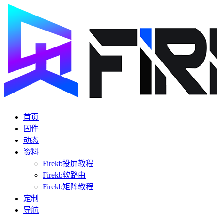
首页
固件
动态
资料
Firekb投屏教程
Firekb软路由
Firekb矩阵教程
定制
导航