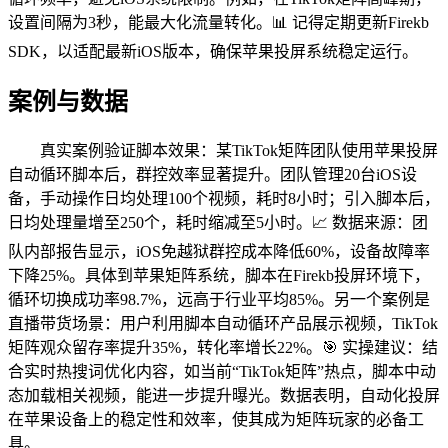
设置间隔为3秒，能最大化流量转化。📊 记得定期更新Firekb
SDK，以适配最新iOS版本，确保苹果投屏系统稳定运行。
案例与数据
真实案例验证脚本效果：某TikTok矩阵团队使用苹果投屏
自动循环脚本后，群控效率显著提升。团队管理20台iOS设
备，手动操作日均处理100个视频，耗时8小时；引入脚本后，
日均处理量增至250个，耗时缩减至5小时。📈 数据来源：团
队内部报告显示，iOS免越狱群控成本降低60%，设备故障率
下降25%。具体到苹果矩阵系统，脚本在Firekb投屏环境下，
循环切换成功率98.7%，远高于行业平均85%。另一个案例是
直播带货场景：用户利用脚本自动循环产品展示视频，TikTok
矩阵观众留存率提升35%，转化率增长22%。🎯 实操建议：结
合实时热搜词优化内容，如当前“TikTok矩阵”热点，脚本中动
态加载相关视频，能进一步提升曝光。数据表明，自动化投屏
在苹果设备上的稳定性和效率，使其成为矩阵玩家的必备工
具。