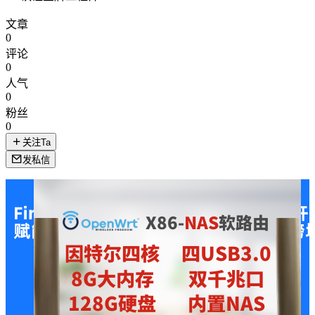
文章
0
评论
0
人气
0
粉丝
0
关注Ta
发私信