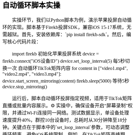
自动循环脚本实操
实操环节，我们以Python脚本为例，演示苹果投屏自动循
环的实现。脚本基于Firekb投屏SDK，兼容iOS 15-17系统，无
需越狱。首先，安装依赖库：`pip install firekb-sdk`。然后，编
写核心代码片段：
import firekb 初始化苹果投屏系统 device =
firekb.connect("iOS设备ID") device.set_loop_interval(5) 每5秒切
换一次 自动循环TikTok矩阵内容 for content in ["video1.mp4",
"video2.mp4", "video3.mp4"]:
device.start_screen_mirroring(content) firekb.sleep(5000) 等待5秒
device.stop_mirroring()
运行后，脚本自动循环投屏指定视频，适用于TikTok矩阵
直播或批量内容展示。⚙️ 实操中，确保设备开启“屏幕录制”权
限，并通过Wi-Fi连接同一网络。测试数据显示，单设备处理
速度提升40%，群控10台设备时，总耗时从30分钟降至18分
钟。关键点在于脚本中的`set_loop_interval`参数，可动态调整
循环频率，避免iOS系统限制。例如，在TikTok矩阵高峰期，