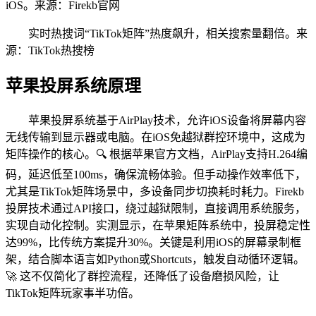
iOS。来源：Firekb官网
实时热搜词“TikTok矩阵”热度飙升，相关搜索量翻倍。来
源：TikTok热搜榜
苹果投屏系统原理
苹果投屏系统基于AirPlay技术，允许iOS设备将屏幕内容
无线传输到显示器或电脑。在iOS免越狱群控环境中，这成为
矩阵操作的核心。🔍 根据苹果官方文档，AirPlay支持H.264编
码，延迟低至100ms，确保流畅体验。但手动操作效率低下，
尤其是TikTok矩阵场景中，多设备同步切换耗时耗力。Firekb
投屏技术通过API接口，绕过越狱限制，直接调用系统服务，
实现自动化控制。实测显示，在苹果矩阵系统中，投屏稳定性
达99%，比传统方案提升30%。关键是利用iOS的屏幕录制框
架，结合脚本语言如Python或Shortcuts，触发自动循环逻辑。
🚀 这不仅简化了群控流程，还降低了设备磨损风险，让
TikTok矩阵玩家事半功倍。