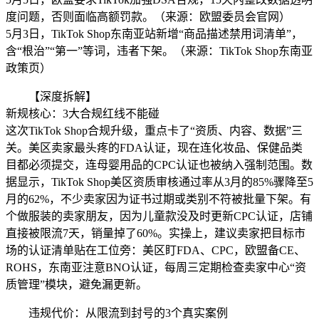
度问题，否则面临高额罚款。（来源：欧盟委员会官网）
5月3日，TikTok Shop东南亚站新增“商品描述禁用词清单”，
含“根治”“第一”等词，违者下架。（来源：TikTok Shop东南亚
政策页）
【深度拆解】
新规核心：3大合规红线不能碰
这次TikTok Shop合规升级，重点卡了“资质、内容、数据”三
关。美区卖家最头疼的FDA认证，现在连化妆品、保健品类
目都必须提交，连母婴用品的CPC认证也被纳入强制范围。数
据显示，TikTok Shop美区资质审核通过率从3月的85%骤降至5
月的62%，不少卖家因为证书过期或类别不符被批量下架。有
个做服装的卖家朋友，因为儿童款没及时更新CPC认证，店铺
直接被限流7天，销量掉了60%。实操上，建议卖家把目标市
场的认证清单贴在工位旁：美区盯FDA、CPC，欧盟备CE、
ROHS，东南亚注意BNO认证，每周三定期检查卖家中心“资
质管理”模块，避免漏更新。
违规代价：从限流到封号的3个真实案例