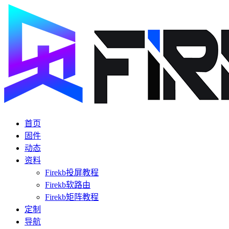
首页
固件
动态
资料
Firekb投屏教程
Firekb软路由
Firekb矩阵教程
定制
导航