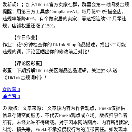
发新规）；加入TikTok官方卖家社群，群里会第一时间发合规
提醒；用第三方工具像ComplianceAI，每月花$29扫描全店，
违规率能降40%。有个做家居的卖家，靠这招连续3个月零违
规，店铺权重还涨了15%。
【今日作业】
作业：花5分钟检查你的TikTok Shop商品描述，找出3个可能
违规的词，评论区晒出你的修改前后对比！
【评论区彩蛋】
彩蛋：下期拆解TikTok美区爆品选品逻辑，关注抽3人送
《TikTok合规词库》！
收藏
0
点赞
0
版权：文章来源： 文章该内容为作者观点，Firekb仅提供
信息存储空间服务，不代表Firekb观点或立场。版权归原作者
所有，未经允许不得转载。对于因本网站图片、内容所引起的
纠纷、损失等，Firekb不承担侵权行为的连带责任。如发现本