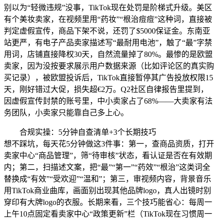
别以为“轻微违规”没事，TikTok现在处罚是阶梯式升级。美区
有个美妆卖家，在视频里用“药妆”“根治痘痘”这种词，直接被
判定虚假宣传，商品下架不说，还罚了$5000保证金。东南亚
站更严，有电子产品卖家描述写“最耐用电池”，触了“最”字禁
用词，店铺直接降权30天，自然流量掉了80%。最惨的是欧盟
卖家，因为没按要求展示用户数据来源（比如评论区的真实购
买记录），被欧盟投诉后，TikTok直接暂停其广告投放权限15
天，刚好错过大促，损失超€2万。Q2社区自律报告里提到，
因虚假宣传封禁的账号里，中小卖家占了68%——大卖家有法
务团队，小卖家只能靠自己多上心。
合规实操：5分钟自查清单+3个长期技巧
想不踩坑，每天花5分钟做这3件事：第一，查商品资质，打开
卖家中心“商品管理”，筛“待审核”状态，看认证是否在有效期
内；第二，扫描述文案，把“最”“第一”“药效”“根治”这类词全
替换成“有效”“受欢迎”“温和”；第三，审视频内容，背景音乐
用TikTok商业曲库，画面别出现其他品牌logo，真人出镜时别
穿印有大牌logo的衣服。长期来看，三个技巧能省心：每周一
上午10点固定看卖家中心“政策更新”栏（TikTok现在习惯周一