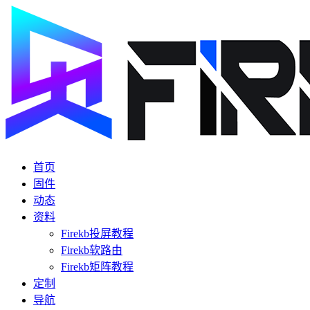
首页
固件
动态
资料
Firekb投屏教程
Firekb软路由
Firekb矩阵教程
定制
导航